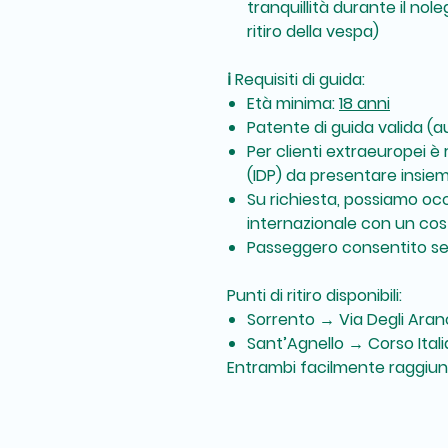
tranquillità durante il no
ritiro della vespa)
ℹ️ Requisiti di guida:
Età minima:
18 anni
Patente di guida valida (a
Per clienti extraeuropei è
(IDP) da presentare insiem
Su richiesta, possiamo occ
internazionale con un cos
Passeggero consentito sen
Punti di ritiro disponibili:
Sorrento → Via Degli Aranc
Sant’Agnello → Corso Itali
Entrambi facilmente raggiungi