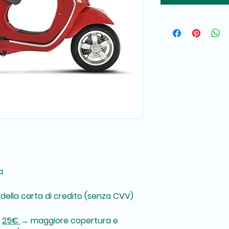
a
i della carta di credito (senza CVV)
i
25€
→ maggiore copertura e