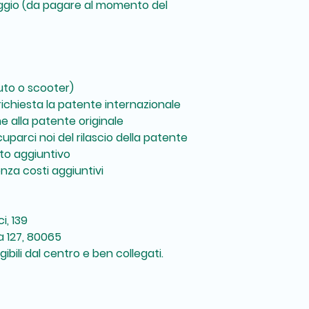
leggio (da pagare al momento del
uto o scooter)
 richiesta la patente internazionale
e alla patente originale
uparci noi del rilascio della patente
to aggiuntivo
za costi aggiuntivi
i, 139
a 127, 80065
bili dal centro e ben collegati.