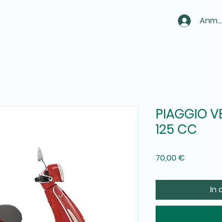
Anme
PIAGGIO V
125 CC
Preis
70,00 €
In