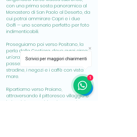
con una prima sosta panoramica al 
Monastero di San Paolo al Deserto, da 
cui potrai ammirare Capri e i due 
Golfi — uno scenario perfetto per foto 
indimenticabili.
Proseguiamo poi verso Positano, la 
perla della Costiera, dove avrai circa 
un’ora di tempo libero per 
Scrivici per maggiori chiarimenti
passeggiare tra le caratteristiche 
stradine, i negozi e i caffè con vista 
mare.
1
Ripartiamo verso Praiano, 
attraversando il pittoresco villaggio e 
le iconiche case bianche, con due 
soste panoramiche lungo il percorso 
per scattare foto memorabili.
Infine, raggiungiamo il Fiordo di Furore, 
un luogo unico e suggestivo, dove ci 