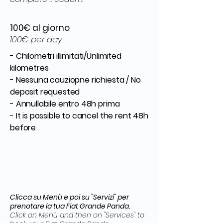
100€ al giorno
100€ per day
- Chilometri illimitati/Unlimited
kilometres
- Nessuna cauziopne richiesta / No
deposit requested
- Annullabile entro 48h prima
- It is possible to cancel the rent 48h
before
Clicca su Menù e poi su "Servizi" per
prenotare la tua Fiat Grande Panda.
Click on Menù and then on "Services" to