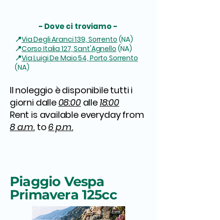
- Dove ci troviamo -
📍
Via Degli Aranci 139, Sorrento
(NA)
📍
Corso Italia 127, Sant'Agnello
(NA)
📍
Via Luigi De Maio 54, Porto Sorrento
(NA)
Il noleggio è disponibile tutti i
giorni dalle
08:00
alle
18:00
Rent is available everyday from
8 a.m.
to
6 p.m.
Services
Piaggio Vespa
Primavera 125cc