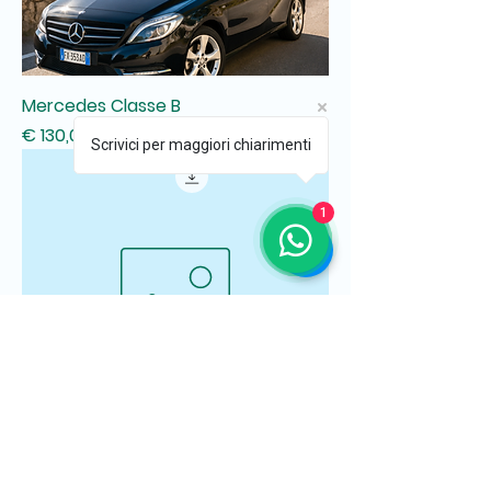
Mercedes Classe B
Preço
€ 130,00
Scrivici per maggiori chiarimenti
1
Fiat Grande Panda